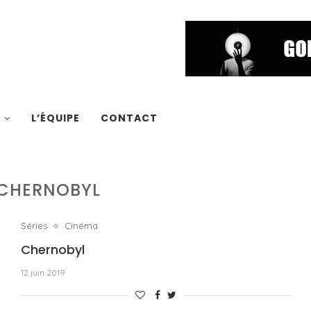
S
L’ÉQUIPE
CONTACT
CHERNOBYL
Séries
Cinéma
Chernobyl
12 juin 2019