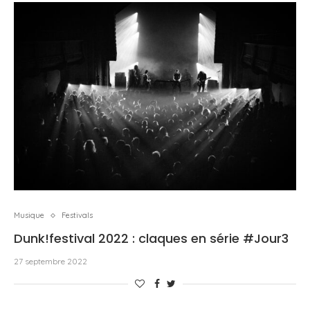
Musique
Festivals
Dunk!festival 2022 : claques en série #Jour3
27 septembre 2022