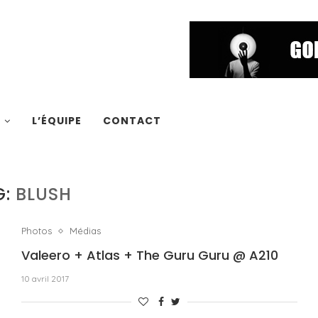
S
L’ÉQUIPE
CONTACT
G:
BLUSH
Photos
Médias
Valeero + Atlas + The Guru Guru @ A210
10 avril 2017